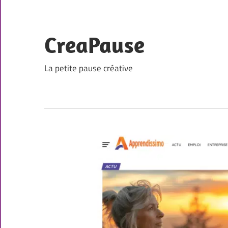
Skip
to
content
CreaPause
La petite pause créative