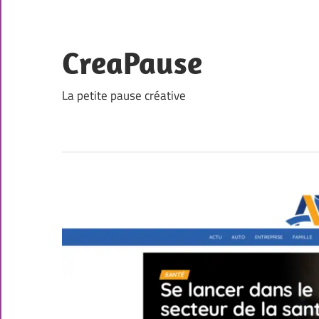
Skip
to
content
CreaPause
La petite pause créative