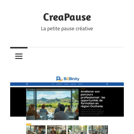
Skip
to
CreaPause
content
La petite pause créative