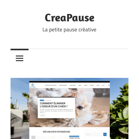
Skip
to
CreaPause
content
La petite pause créative