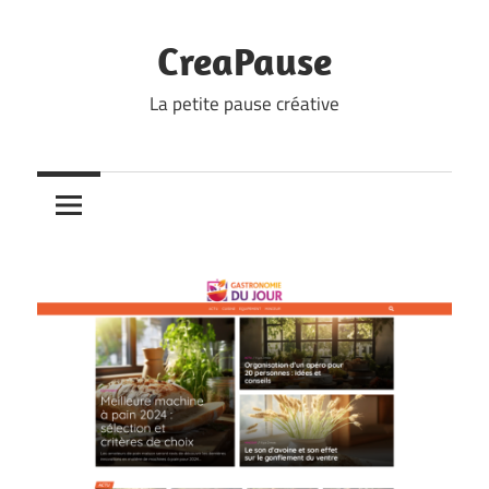
Skip
to
CreaPause
content
La petite pause créative