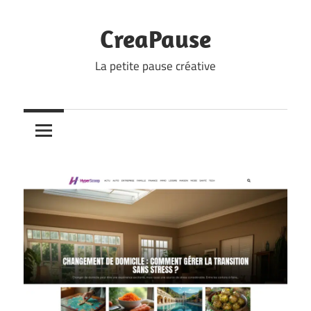
Skip
to
CreaPause
content
La petite pause créative