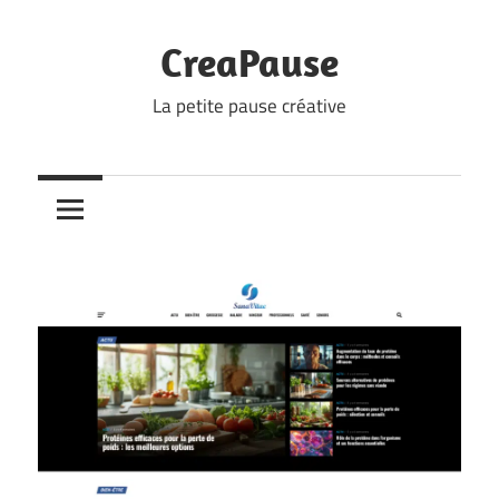
Skip
to
CreaPause
content
La petite pause créative