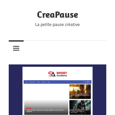
Skip
to
CreaPause
content
La petite pause créative