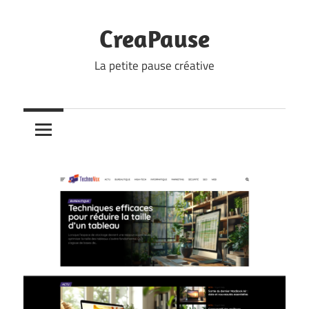
Skip
to
CreaPause
content
La petite pause créative